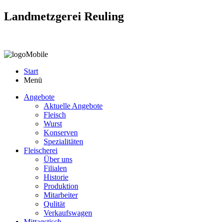
Landmetzgerei Reuling
Start
Menü
Angebote
Aktuelle Angebote
Fleisch
Wurst
Konserven
Spezialitäten
Fleischerei
Über uns
Filialen
Historie
Produktion
Mitarbeiter
Qulität
Verkaufswagen
Mittagstisch